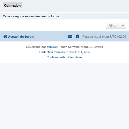
Cette catégorie ne contient aucun forum.
Aller
Accueil du forum
Fuseau horaire sur
UTC+02:00
Développé par
phpBB
® Forum Software © phpBB Limited
Traduction française officielle
©
Qiaeru
Confidentialité
|
Conditions