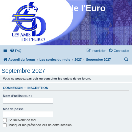
Les Amis de l'Euro
FAQ
Inscription
Connexion
R
Accueil du forum
Les sorties du mois
2027
Septembre 2027
e
Septembre 2027
c
Vous ne pouvez pas voir ou consulter les sujets de ce forum.
h
e
CONNEXION
•
INSCRIPTION
r
Nom d’utilisateur :
c
h
Mot de passe :
e
Se souvenir de moi
r
Masquer ma présence lors de cette session