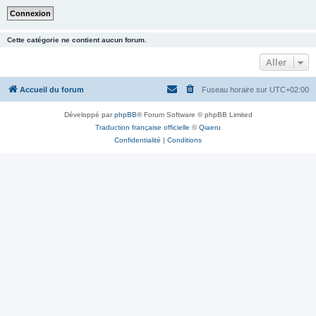
Cette catégorie ne contient aucun forum.
Aller
Accueil du forum
Fuseau horaire sur
UTC+02:00
Développé par
phpBB
® Forum Software © phpBB Limited
Traduction française officielle
©
Qiaeru
Confidentialité
|
Conditions