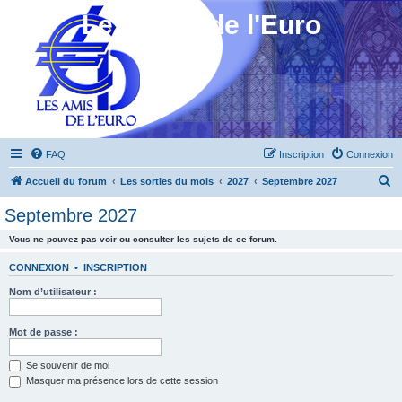
Les Amis de l'Euro
FAQ
Inscription
Connexion
R
Accueil du forum
Les sorties du mois
2027
Septembre 2027
e
Septembre 2027
c
Vous ne pouvez pas voir ou consulter les sujets de ce forum.
h
e
CONNEXION
•
INSCRIPTION
r
Nom d’utilisateur :
c
h
Mot de passe :
e
Se souvenir de moi
r
Masquer ma présence lors de cette session