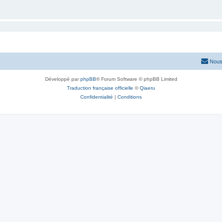
Nous
Développé par
phpBB
® Forum Software © phpBB Limited
Traduction française officielle
©
Qiaeru
Confidentialité
|
Conditions