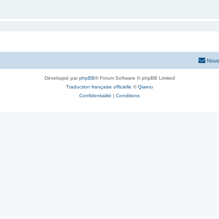
Nous
Développé par
phpBB
® Forum Software © phpBB Limited
Traduction française officielle
©
Qiaeru
Confidentialité
|
Conditions