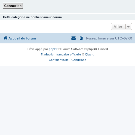
Cette catégorie ne contient aucun forum.
Aller
Accueil du forum
Fuseau horaire sur
UTC+02:00
Développé par
phpBB
® Forum Software © phpBB Limited
Traduction française officielle
©
Qiaeru
Confidentialité
|
Conditions