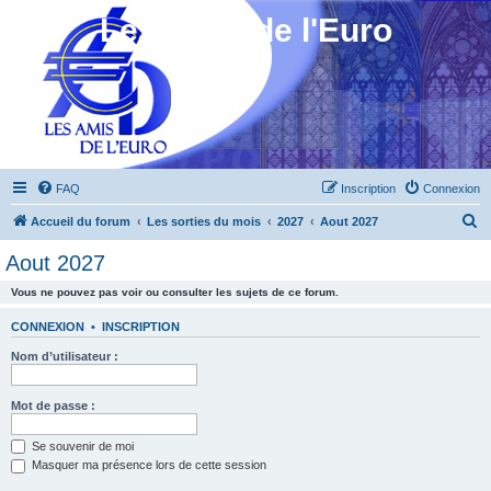
Les Amis de l'Euro
FAQ
Inscription
Connexion
R
Accueil du forum
Les sorties du mois
2027
Aout 2027
e
Aout 2027
c
Vous ne pouvez pas voir ou consulter les sujets de ce forum.
h
e
CONNEXION
•
INSCRIPTION
r
Nom d’utilisateur :
c
h
Mot de passe :
e
Se souvenir de moi
r
Masquer ma présence lors de cette session