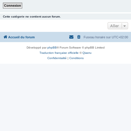
Cette catégorie ne contient aucun forum.
Aller
Accueil du forum
Fuseau horaire sur
UTC+02:00
Développé par
phpBB
® Forum Software © phpBB Limited
Traduction française officielle
©
Qiaeru
Confidentialité
|
Conditions