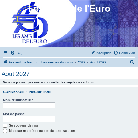
Les Amis de l'Euro
FAQ
Inscription
Connexion
R
Accueil du forum
Les sorties du mois
2027
Aout 2027
e
Aout 2027
c
Vous ne pouvez pas voir ou consulter les sujets de ce forum.
h
e
CONNEXION
•
INSCRIPTION
r
Nom d’utilisateur :
c
h
Mot de passe :
e
Se souvenir de moi
r
Masquer ma présence lors de cette session