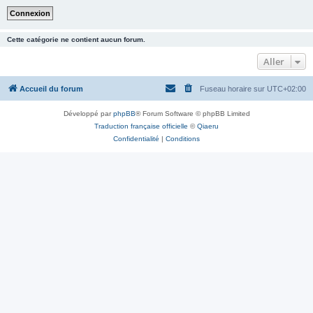
Cette catégorie ne contient aucun forum.
Aller
Accueil du forum
Fuseau horaire sur
UTC+02:00
Développé par
phpBB
® Forum Software © phpBB Limited
Traduction française officielle
©
Qiaeru
Confidentialité
|
Conditions