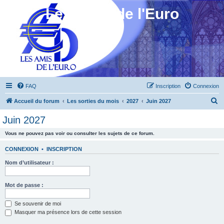
Les Amis de l'Euro
FAQ
Inscription
Connexion
R
Accueil du forum
Les sorties du mois
2027
Juin 2027
e
Juin 2027
c
Vous ne pouvez pas voir ou consulter les sujets de ce forum.
h
e
CONNEXION
•
INSCRIPTION
r
Nom d’utilisateur :
c
h
Mot de passe :
e
Se souvenir de moi
r
Masquer ma présence lors de cette session