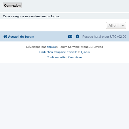
Cette catégorie ne contient aucun forum.
Aller
Accueil du forum
Fuseau horaire sur
UTC+02:00
Développé par
phpBB
® Forum Software © phpBB Limited
Traduction française officielle
©
Qiaeru
Confidentialité
|
Conditions