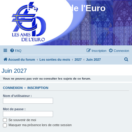
Les Amis de l'Euro
FAQ
Inscription
Connexion
R
Accueil du forum
Les sorties du mois
2027
Juin 2027
e
Juin 2027
c
Vous ne pouvez pas voir ou consulter les sujets de ce forum.
h
e
CONNEXION
•
INSCRIPTION
r
Nom d’utilisateur :
c
h
Mot de passe :
e
Se souvenir de moi
r
Masquer ma présence lors de cette session