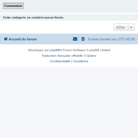
Cette catégorie ne contient aucun forum.
Aller
Accueil du forum
Fuseau horaire sur
UTC+02:00
Développé par
phpBB
® Forum Software © phpBB Limited
Traduction française officielle
©
Qiaeru
Confidentialité
|
Conditions