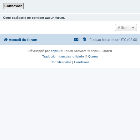
Cette catégorie ne contient aucun forum.
Aller
Accueil du forum
Fuseau horaire sur
UTC+02:00
Développé par
phpBB
® Forum Software © phpBB Limited
Traduction française officielle
©
Qiaeru
Confidentialité
|
Conditions