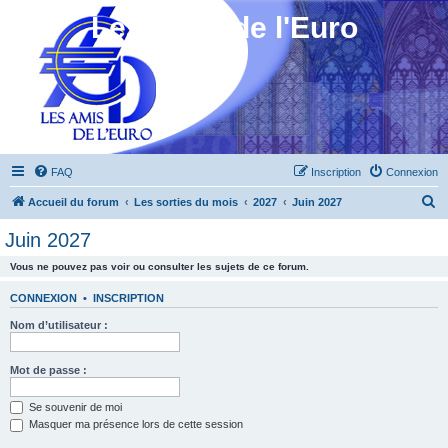
Les Amis de l'Euro
FAQ
Inscription
Connexion
R
Accueil du forum
Les sorties du mois
2027
Juin 2027
e
Juin 2027
c
Vous ne pouvez pas voir ou consulter les sujets de ce forum.
h
e
CONNEXION
•
INSCRIPTION
r
Nom d’utilisateur :
c
h
Mot de passe :
e
Se souvenir de moi
r
Masquer ma présence lors de cette session