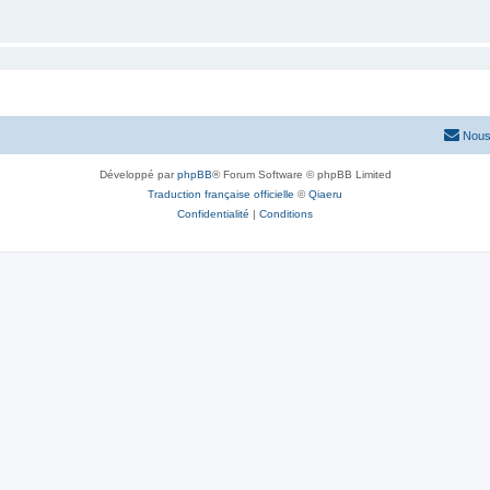
Nous
Développé par
phpBB
® Forum Software © phpBB Limited
Traduction française officielle
©
Qiaeru
Confidentialité
|
Conditions