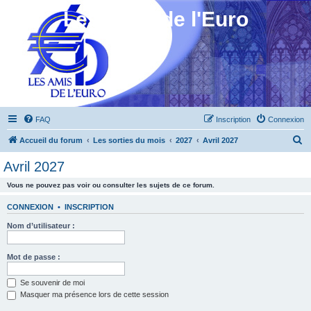
Les Amis de l'Euro
FAQ
Inscription
Connexion
R
Accueil du forum
Les sorties du mois
2027
Avril 2027
e
Avril 2027
c
Vous ne pouvez pas voir ou consulter les sujets de ce forum.
h
e
CONNEXION
•
INSCRIPTION
r
Nom d’utilisateur :
c
h
Mot de passe :
e
Se souvenir de moi
r
Masquer ma présence lors de cette session