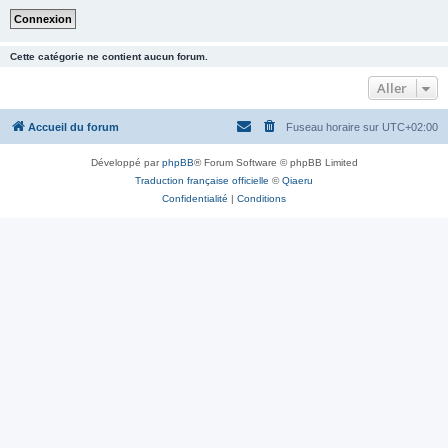
Cette catégorie ne contient aucun forum.
Aller
Accueil du forum
Fuseau horaire sur
UTC+02:00
Développé par
phpBB
® Forum Software © phpBB Limited
Traduction française officielle
©
Qiaeru
Confidentialité
|
Conditions