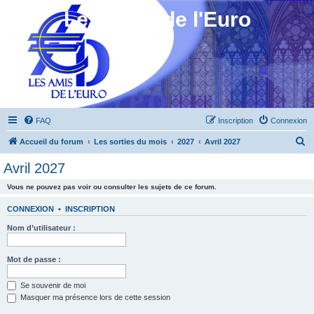
Les Amis de l'Euro
FAQ
Inscription
Connexion
R
Accueil du forum
Les sorties du mois
2027
Avril 2027
e
Avril 2027
c
Vous ne pouvez pas voir ou consulter les sujets de ce forum.
h
e
CONNEXION
•
INSCRIPTION
r
Nom d’utilisateur :
c
h
Mot de passe :
e
Se souvenir de moi
r
Masquer ma présence lors de cette session