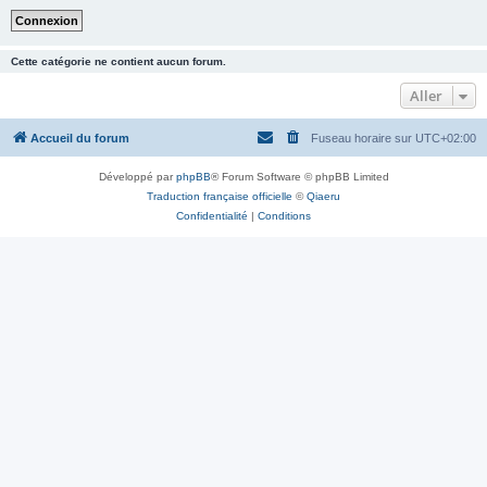
Cette catégorie ne contient aucun forum.
Aller
Accueil du forum
Fuseau horaire sur
UTC+02:00
Développé par
phpBB
® Forum Software © phpBB Limited
Traduction française officielle
©
Qiaeru
Confidentialité
|
Conditions