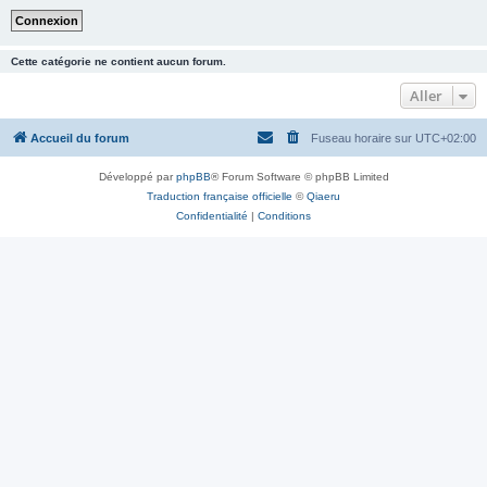
Cette catégorie ne contient aucun forum.
Aller
Accueil du forum
Fuseau horaire sur
UTC+02:00
Développé par
phpBB
® Forum Software © phpBB Limited
Traduction française officielle
©
Qiaeru
Confidentialité
|
Conditions