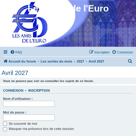
Les Amis de l'Euro
FAQ
Inscription
Connexion
R
Accueil du forum
Les sorties du mois
2027
Avril 2027
e
Avril 2027
c
Vous ne pouvez pas voir ou consulter les sujets de ce forum.
h
e
CONNEXION
•
INSCRIPTION
r
Nom d’utilisateur :
c
h
Mot de passe :
e
Se souvenir de moi
r
Masquer ma présence lors de cette session