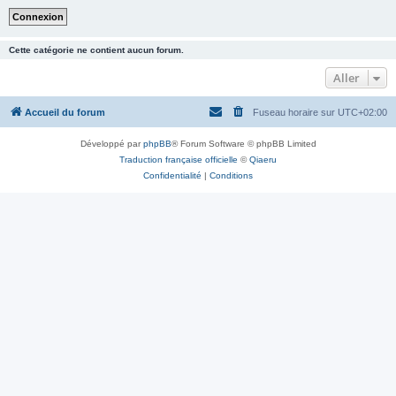
Cette catégorie ne contient aucun forum.
Aller
Accueil du forum
Fuseau horaire sur
UTC+02:00
Développé par
phpBB
® Forum Software © phpBB Limited
Traduction française officielle
©
Qiaeru
Confidentialité
|
Conditions