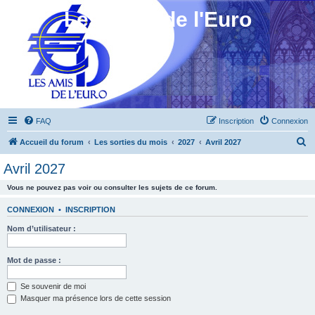
Les Amis de l'Euro
FAQ
Inscription
Connexion
R
Accueil du forum
Les sorties du mois
2027
Avril 2027
e
Avril 2027
c
Vous ne pouvez pas voir ou consulter les sujets de ce forum.
h
e
CONNEXION
•
INSCRIPTION
r
Nom d’utilisateur :
c
h
Mot de passe :
e
Se souvenir de moi
r
Masquer ma présence lors de cette session