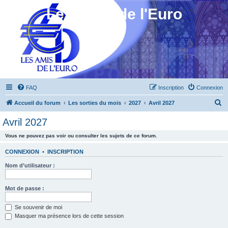
Les Amis de l'Euro
FAQ
Inscription
Connexion
R
Accueil du forum
Les sorties du mois
2027
Avril 2027
e
Avril 2027
c
Vous ne pouvez pas voir ou consulter les sujets de ce forum.
h
e
CONNEXION
•
INSCRIPTION
r
Nom d’utilisateur :
c
h
Mot de passe :
e
Se souvenir de moi
r
Masquer ma présence lors de cette session