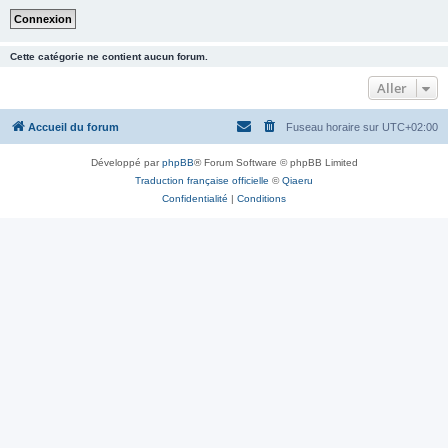
Cette catégorie ne contient aucun forum.
Aller
Accueil du forum
Fuseau horaire sur
UTC+02:00
Développé par
phpBB
® Forum Software © phpBB Limited
Traduction française officielle
©
Qiaeru
Confidentialité
|
Conditions