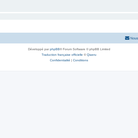
Nous
Développé par
phpBB
® Forum Software © phpBB Limited
Traduction française officielle
©
Qiaeru
Confidentialité
|
Conditions