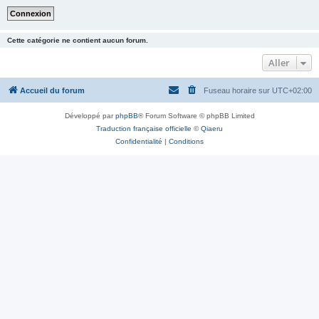
Cette catégorie ne contient aucun forum.
Aller
Accueil du forum
Fuseau horaire sur
UTC+02:00
Développé par
phpBB
® Forum Software © phpBB Limited
Traduction française officielle
©
Qiaeru
Confidentialité
|
Conditions