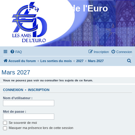
Les Amis de l'Euro
FAQ
Inscription
Connexion
R
Accueil du forum
Les sorties du mois
2027
Mars 2027
e
Mars 2027
c
Vous ne pouvez pas voir ou consulter les sujets de ce forum.
h
e
CONNEXION
•
INSCRIPTION
r
Nom d’utilisateur :
c
h
Mot de passe :
e
Se souvenir de moi
r
Masquer ma présence lors de cette session