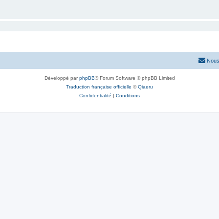
Nous
Développé par
phpBB
® Forum Software © phpBB Limited
Traduction française officielle
©
Qiaeru
Confidentialité
|
Conditions