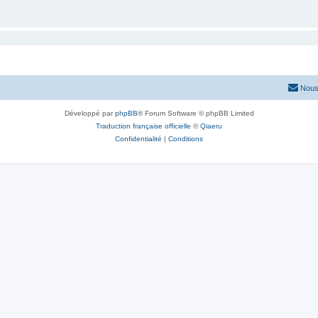
Nous
Développé par
phpBB
® Forum Software © phpBB Limited
Traduction française officielle
©
Qiaeru
Confidentialité
|
Conditions