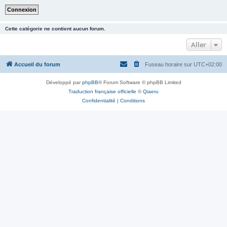
Cette catégorie ne contient aucun forum.
Aller
Accueil du forum
Fuseau horaire sur
UTC+02:00
Développé par
phpBB
® Forum Software © phpBB Limited
Traduction française officielle
©
Qiaeru
Confidentialité
|
Conditions