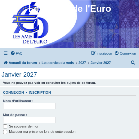
Les Amis de l'Euro
FAQ
Inscription
Connexion
R
Accueil du forum
Les sorties du mois
2027
Janvier 2027
e
Janvier 2027
c
Vous ne pouvez pas voir ou consulter les sujets de ce forum.
h
e
CONNEXION
•
INSCRIPTION
r
Nom d’utilisateur :
c
h
Mot de passe :
e
Se souvenir de moi
r
Masquer ma présence lors de cette session