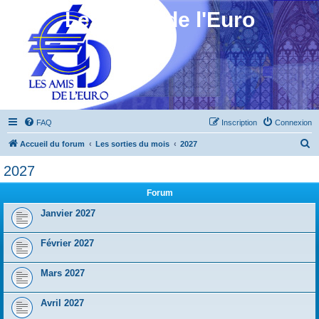
Les Amis de l'Euro
FAQ
Inscription
Connexion
R
Accueil du forum
Les sorties du mois
2027
e
2027
c
Forum
h
e
Janvier 2027
r
Février 2027
c
h
Mars 2027
e
r
Avril 2027