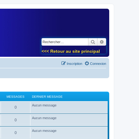
)
Rechercher
Recherche avancé
<<< Retour au site principal
Inscription
Connexion
MESSAGES
DERNIER MESSAGE
Aucun message
0
Aucun message
0
Aucun message
0