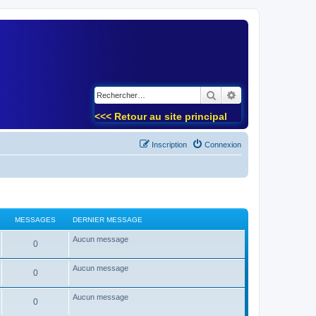
)
Rechercher
Recherche avancé
<<< Retour au site principal
Inscription
Connexion
MESSAGES
DERNIER MESSAGE
Aucun message
0
Aucun message
0
Aucun message
0