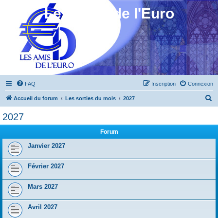
Les Amis de l'Euro
FAQ
Inscription
Connexion
R
Accueil du forum
Les sorties du mois
2027
e
2027
c
Forum
h
e
Janvier 2027
r
Février 2027
c
h
Mars 2027
e
r
Avril 2027