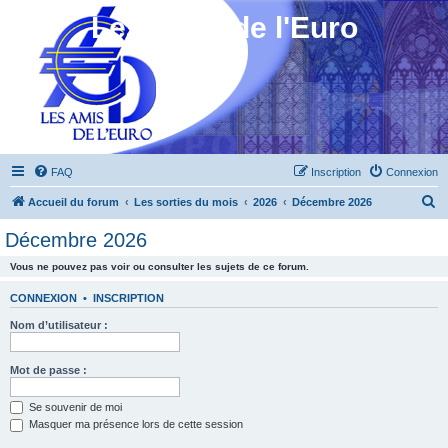
Les Amis de l'Euro
FAQ
Inscription
Connexion
R
Accueil du forum
Les sorties du mois
2026
Décembre 2026
e
Décembre 2026
c
Vous ne pouvez pas voir ou consulter les sujets de ce forum.
h
e
CONNEXION
•
INSCRIPTION
r
Nom d’utilisateur :
c
h
Mot de passe :
e
Se souvenir de moi
r
Masquer ma présence lors de cette session