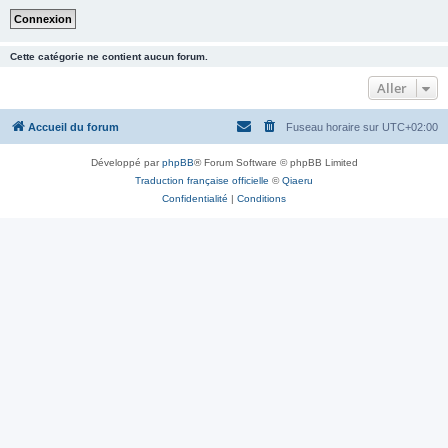
Cette catégorie ne contient aucun forum.
Aller
Accueil du forum
Fuseau horaire sur
UTC+02:00
Développé par
phpBB
® Forum Software © phpBB Limited
Traduction française officielle
©
Qiaeru
Confidentialité
|
Conditions