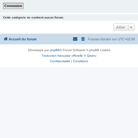
Cette catégorie ne contient aucun forum.
Aller
Accueil du forum
Fuseau horaire sur
UTC+02:00
Développé par
phpBB
® Forum Software © phpBB Limited
Traduction française officielle
©
Qiaeru
Confidentialité
|
Conditions