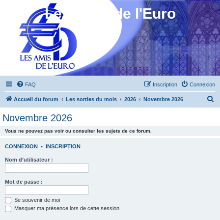
Les Amis de l'Euro
FAQ
Inscription
Connexion
R
Accueil du forum
Les sorties du mois
2026
Novembre 2026
e
Novembre 2026
c
Vous ne pouvez pas voir ou consulter les sujets de ce forum.
h
e
CONNEXION
•
INSCRIPTION
r
Nom d’utilisateur :
c
h
Mot de passe :
e
Se souvenir de moi
r
Masquer ma présence lors de cette session