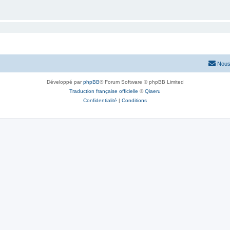
Nous
Développé par
phpBB
® Forum Software © phpBB Limited
Traduction française officielle
©
Qiaeru
Confidentialité
|
Conditions