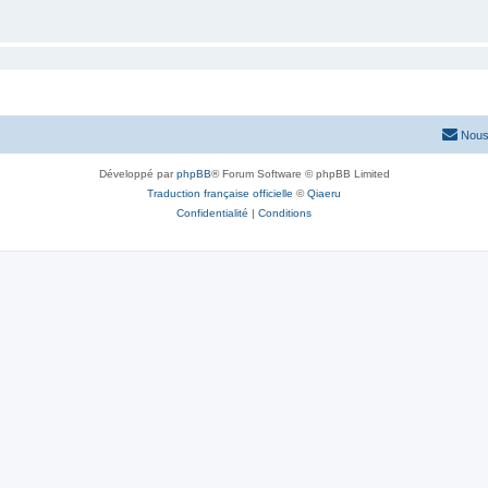
Nous
Développé par
phpBB
® Forum Software © phpBB Limited
Traduction française officielle
©
Qiaeru
Confidentialité
|
Conditions