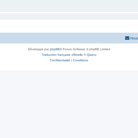
Nous
Développé par
phpBB
® Forum Software © phpBB Limited
Traduction française officielle
©
Qiaeru
Confidentialité
|
Conditions