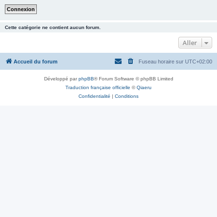
Cette catégorie ne contient aucun forum.
Aller
Accueil du forum
Fuseau horaire sur
UTC+02:00
Développé par
phpBB
® Forum Software © phpBB Limited
Traduction française officielle
©
Qiaeru
Confidentialité
|
Conditions