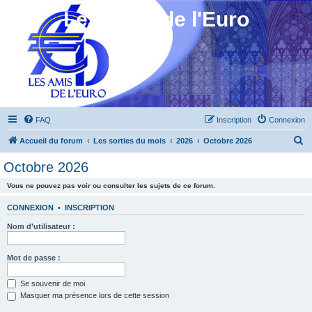
Les Amis de l'Euro
FAQ
Inscription
Connexion
R
Accueil du forum
Les sorties du mois
2026
Octobre 2026
e
Octobre 2026
c
Vous ne pouvez pas voir ou consulter les sujets de ce forum.
h
e
CONNEXION
•
INSCRIPTION
r
Nom d’utilisateur :
c
h
Mot de passe :
e
Se souvenir de moi
r
Masquer ma présence lors de cette session