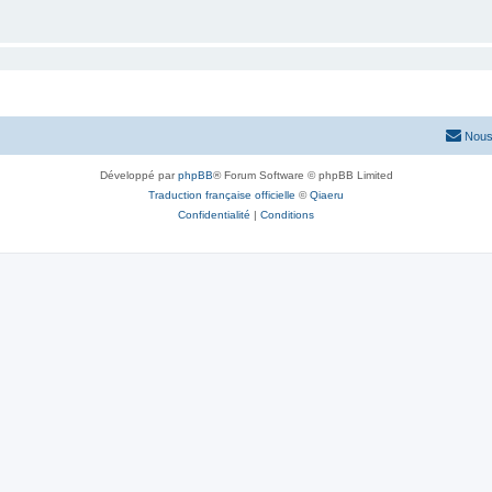
Nous
Développé par
phpBB
® Forum Software © phpBB Limited
Traduction française officielle
©
Qiaeru
Confidentialité
|
Conditions