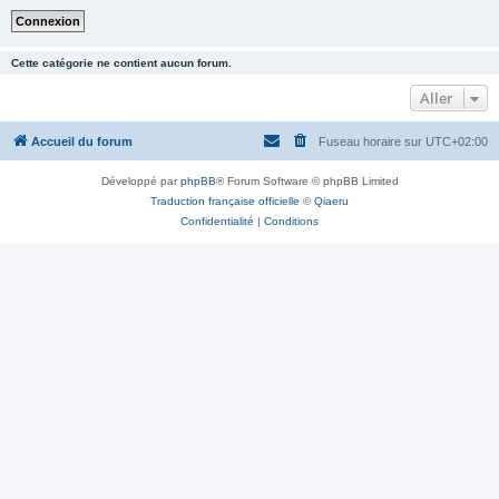
Cette catégorie ne contient aucun forum.
Aller
Accueil du forum
Fuseau horaire sur
UTC+02:00
Développé par
phpBB
® Forum Software © phpBB Limited
Traduction française officielle
©
Qiaeru
Confidentialité
|
Conditions