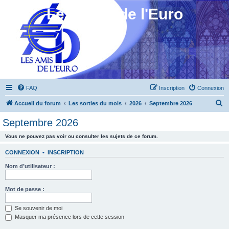
Les Amis de l'Euro
FAQ
Inscription
Connexion
R
Accueil du forum
Les sorties du mois
2026
Septembre 2026
e
Septembre 2026
c
Vous ne pouvez pas voir ou consulter les sujets de ce forum.
h
e
CONNEXION
•
INSCRIPTION
r
Nom d’utilisateur :
c
h
Mot de passe :
e
Se souvenir de moi
r
Masquer ma présence lors de cette session