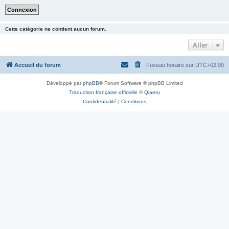
Cette catégorie ne contient aucun forum.
Aller
Accueil du forum
Fuseau horaire sur
UTC+02:00
Développé par
phpBB
® Forum Software © phpBB Limited
Traduction française officielle
©
Qiaeru
Confidentialité
|
Conditions