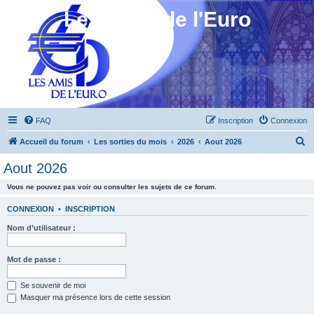
Les Amis de l'Euro
FAQ
Inscription
Connexion
R
Accueil du forum
Les sorties du mois
2026
Aout 2026
e
Aout 2026
c
Vous ne pouvez pas voir ou consulter les sujets de ce forum.
h
e
CONNEXION
•
INSCRIPTION
r
Nom d’utilisateur :
c
h
Mot de passe :
e
Se souvenir de moi
r
Masquer ma présence lors de cette session