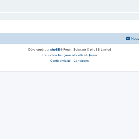
Nous
Développé par
phpBB
® Forum Software © phpBB Limited
Traduction française officielle
©
Qiaeru
Confidentialité
|
Conditions