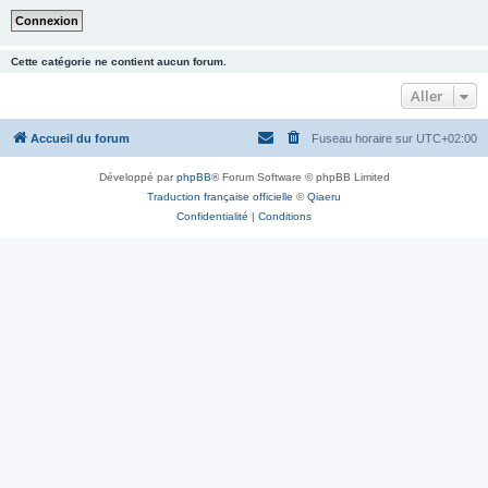
Cette catégorie ne contient aucun forum.
Aller
Accueil du forum
Fuseau horaire sur
UTC+02:00
Développé par
phpBB
® Forum Software © phpBB Limited
Traduction française officielle
©
Qiaeru
Confidentialité
|
Conditions