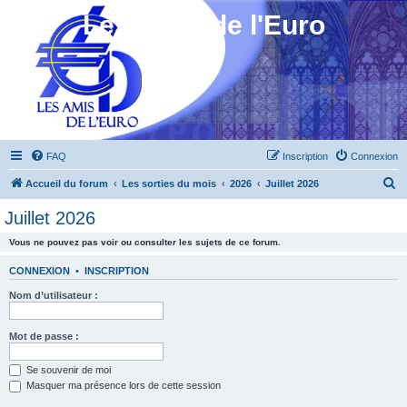
Les Amis de l'Euro
FAQ
Inscription
Connexion
R
Accueil du forum
Les sorties du mois
2026
Juillet 2026
e
Juillet 2026
c
Vous ne pouvez pas voir ou consulter les sujets de ce forum.
h
e
CONNEXION
•
INSCRIPTION
r
Nom d’utilisateur :
c
h
Mot de passe :
e
Se souvenir de moi
r
Masquer ma présence lors de cette session