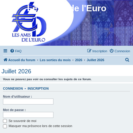
Les Amis de l'Euro
FAQ
Inscription
Connexion
R
Accueil du forum
Les sorties du mois
2026
Juillet 2026
e
Juillet 2026
c
Vous ne pouvez pas voir ou consulter les sujets de ce forum.
h
e
CONNEXION
•
INSCRIPTION
r
Nom d’utilisateur :
c
h
Mot de passe :
e
Se souvenir de moi
r
Masquer ma présence lors de cette session