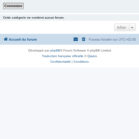
Cette catégorie ne contient aucun forum.
Aller
Accueil du forum
Fuseau horaire sur
UTC+02:00
Développé par
phpBB
® Forum Software © phpBB Limited
Traduction française officielle
©
Qiaeru
Confidentialité
|
Conditions