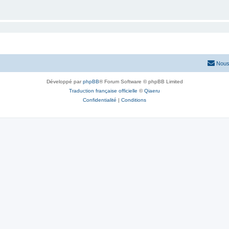
Nous
Développé par
phpBB
® Forum Software © phpBB Limited
Traduction française officielle
©
Qiaeru
Confidentialité
|
Conditions