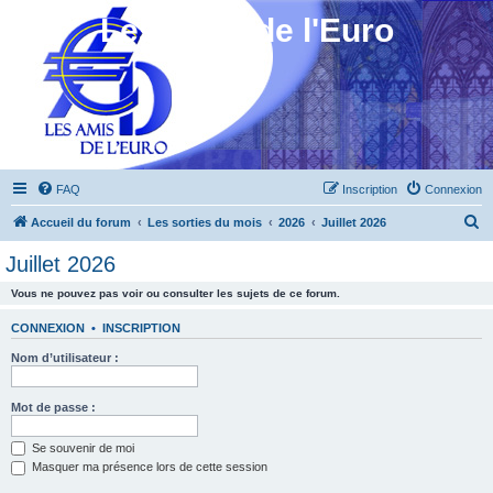
Les Amis de l'Euro
FAQ
Inscription
Connexion
R
Accueil du forum
Les sorties du mois
2026
Juillet 2026
e
Juillet 2026
c
Vous ne pouvez pas voir ou consulter les sujets de ce forum.
h
e
CONNEXION
•
INSCRIPTION
r
Nom d’utilisateur :
c
h
Mot de passe :
e
Se souvenir de moi
r
Masquer ma présence lors de cette session