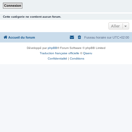
Cette catégorie ne contient aucun forum.
Aller
Accueil du forum
Fuseau horaire sur
UTC+02:00
Développé par
phpBB
® Forum Software © phpBB Limited
Traduction française officielle
©
Qiaeru
Confidentialité
|
Conditions