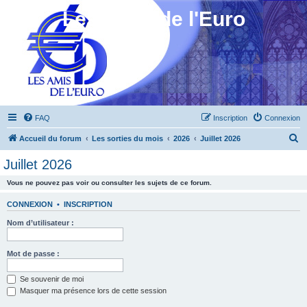
Les Amis de l'Euro
FAQ
Inscription
Connexion
R
Accueil du forum
Les sorties du mois
2026
Juillet 2026
e
Juillet 2026
c
Vous ne pouvez pas voir ou consulter les sujets de ce forum.
h
e
CONNEXION
•
INSCRIPTION
r
Nom d’utilisateur :
c
h
Mot de passe :
e
Se souvenir de moi
r
Masquer ma présence lors de cette session