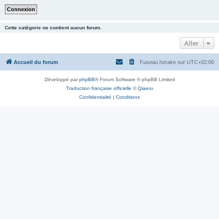
Cette catégorie ne contient aucun forum.
Aller
Accueil du forum
Fuseau horaire sur
UTC+02:00
Développé par
phpBB
® Forum Software © phpBB Limited
Traduction française officielle
©
Qiaeru
Confidentialité
|
Conditions