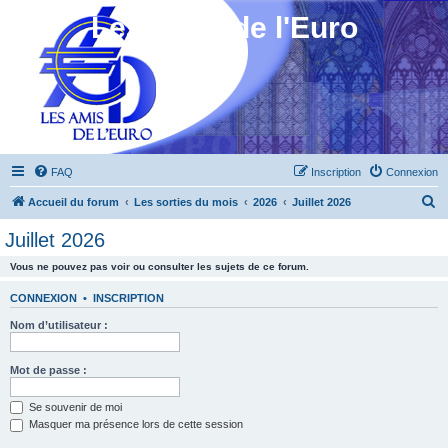
Les Amis de l'Euro
FAQ
Inscription
Connexion
R
Accueil du forum
Les sorties du mois
2026
Juillet 2026
e
Juillet 2026
c
Vous ne pouvez pas voir ou consulter les sujets de ce forum.
h
e
CONNEXION
•
INSCRIPTION
r
Nom d’utilisateur :
c
h
Mot de passe :
e
Se souvenir de moi
r
Masquer ma présence lors de cette session