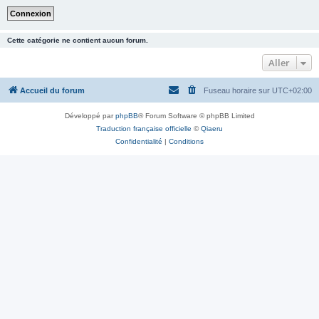
Cette catégorie ne contient aucun forum.
Aller
Accueil du forum
Fuseau horaire sur
UTC+02:00
Développé par
phpBB
® Forum Software © phpBB Limited
Traduction française officielle
©
Qiaeru
Confidentialité
|
Conditions