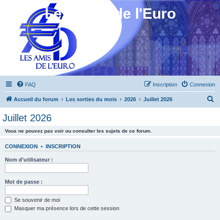
Les Amis de l'Euro
FAQ
Inscription
Connexion
R
Accueil du forum
Les sorties du mois
2026
Juillet 2026
e
Juillet 2026
c
Vous ne pouvez pas voir ou consulter les sujets de ce forum.
h
e
CONNEXION
•
INSCRIPTION
r
Nom d’utilisateur :
c
h
Mot de passe :
e
Se souvenir de moi
r
Masquer ma présence lors de cette session