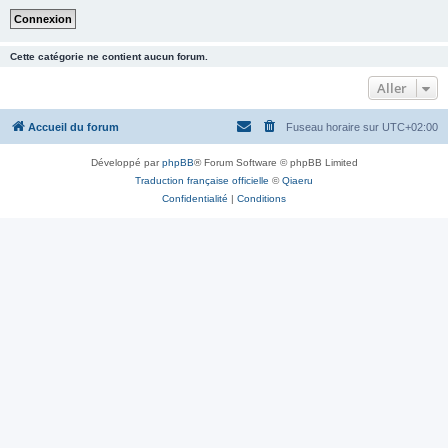
Cette catégorie ne contient aucun forum.
Aller
Accueil du forum
Fuseau horaire sur
UTC+02:00
Développé par
phpBB
® Forum Software © phpBB Limited
Traduction française officielle
©
Qiaeru
Confidentialité
|
Conditions