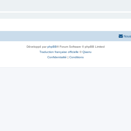
Nous
Développé par
phpBB
® Forum Software © phpBB Limited
Traduction française officielle
©
Qiaeru
Confidentialité
|
Conditions