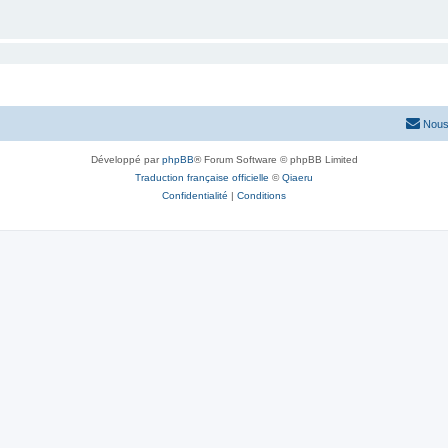
Nous
Développé par
phpBB
® Forum Software © phpBB Limited
Traduction française officielle
©
Qiaeru
Confidentialité
|
Conditions