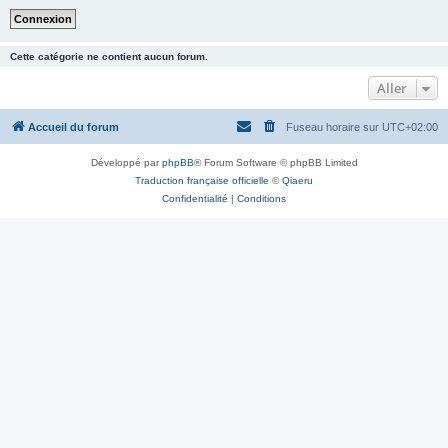
Cette catégorie ne contient aucun forum.
Aller
Accueil du forum
Fuseau horaire sur
UTC+02:00
Développé par
phpBB
® Forum Software © phpBB Limited
Traduction française officielle
©
Qiaeru
Confidentialité
|
Conditions