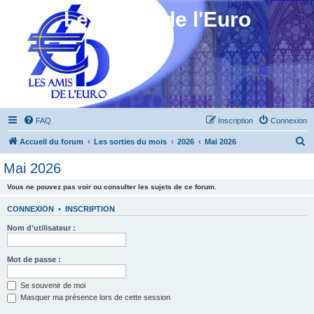
Les Amis de l'Euro
FAQ
Inscription
Connexion
R
Accueil du forum
Les sorties du mois
2026
Mai 2026
e
Mai 2026
c
Vous ne pouvez pas voir ou consulter les sujets de ce forum.
h
e
CONNEXION
•
INSCRIPTION
r
Nom d’utilisateur :
c
h
Mot de passe :
e
Se souvenir de moi
r
Masquer ma présence lors de cette session