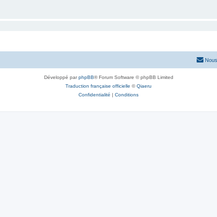
Nous
Développé par
phpBB
® Forum Software © phpBB Limited
Traduction française officielle
©
Qiaeru
Confidentialité
|
Conditions