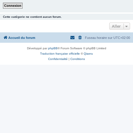
Cette catégorie ne contient aucun forum.
Aller
Accueil du forum
Fuseau horaire sur
UTC+02:00
Développé par
phpBB
® Forum Software © phpBB Limited
Traduction française officielle
©
Qiaeru
Confidentialité
|
Conditions