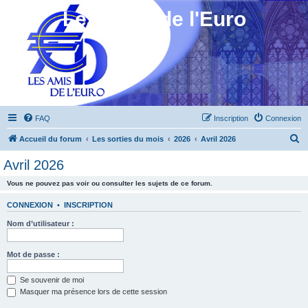
Les Amis de l'Euro
FAQ
Inscription
Connexion
R
Accueil du forum
Les sorties du mois
2026
Avril 2026
e
Avril 2026
c
Vous ne pouvez pas voir ou consulter les sujets de ce forum.
h
e
CONNEXION
•
INSCRIPTION
r
Nom d’utilisateur :
c
h
Mot de passe :
e
Se souvenir de moi
r
Masquer ma présence lors de cette session