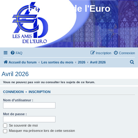
Les Amis de l'Euro
FAQ
Inscription
Connexion
R
Accueil du forum
Les sorties du mois
2026
Avril 2026
e
Avril 2026
c
Vous ne pouvez pas voir ou consulter les sujets de ce forum.
h
e
CONNEXION
•
INSCRIPTION
r
Nom d’utilisateur :
c
h
Mot de passe :
e
Se souvenir de moi
r
Masquer ma présence lors de cette session