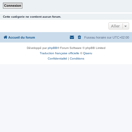
Cette catégorie ne contient aucun forum.
Aller
Accueil du forum
Fuseau horaire sur
UTC+02:00
Développé par
phpBB
® Forum Software © phpBB Limited
Traduction française officielle
©
Qiaeru
Confidentialité
|
Conditions