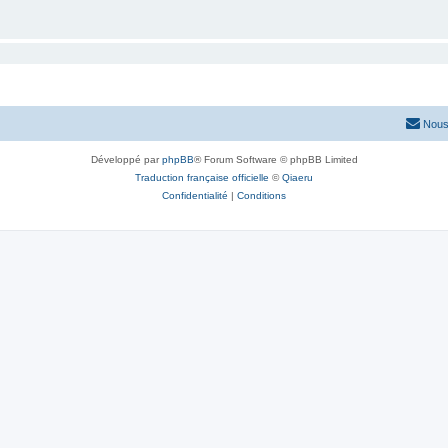
Nous
Développé par
phpBB
® Forum Software © phpBB Limited
Traduction française officielle
©
Qiaeru
Confidentialité
|
Conditions