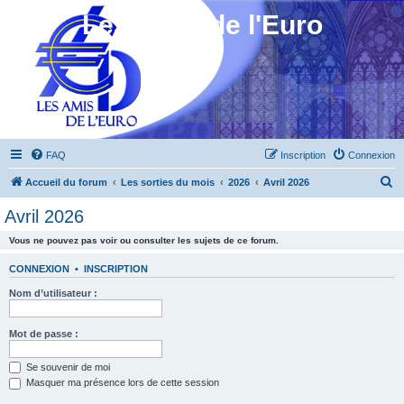
Les Amis de l'Euro
FAQ
Inscription
Connexion
R
Accueil du forum
Les sorties du mois
2026
Avril 2026
e
Avril 2026
c
Vous ne pouvez pas voir ou consulter les sujets de ce forum.
h
e
CONNEXION
•
INSCRIPTION
r
Nom d’utilisateur :
c
h
Mot de passe :
e
Se souvenir de moi
r
Masquer ma présence lors de cette session