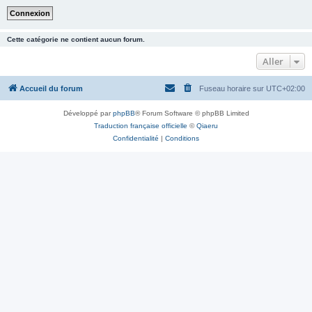
Cette catégorie ne contient aucun forum.
Aller
Accueil du forum
Fuseau horaire sur
UTC+02:00
Développé par
phpBB
® Forum Software © phpBB Limited
Traduction française officielle
©
Qiaeru
Confidentialité
|
Conditions